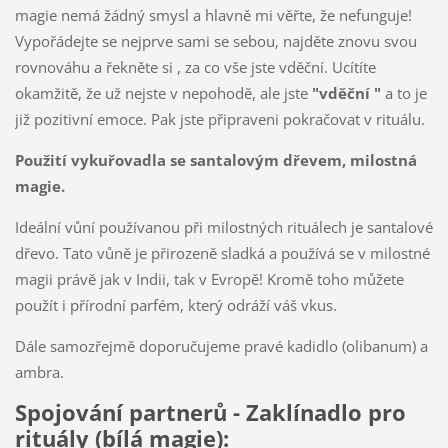
magie nemá žádný smysl a hlavně mi věřte, že nefunguje!
Vypořádejte se nejprve sami se sebou, najděte znovu svou
rovnováhu a řekněte si , za co vše jste vděční. Ucítíte
okamžitě, že už nejste v nepohodě, ale jste
"vděční "
a to je
již pozitivní emoce. Pak jste připraveni pokračovat v rituálu.
Použití vykuřovadla se santalovým dřevem, milostná
magie.
Ideální vůní používanou při milostných rituálech je santalové
dřevo. Tato vůně je přirozeně sladká a používá se v milostné
magii právě jak v Indii, tak v Evropě! Kromě toho můžete
použít i přírodní parfém, který odráží váš vkus.
Dále samozřejmě doporučujeme pravé kadidlo (olibanum) a
ambra.
Spojování partnerů - Zaklínadlo pro
rituály (bílá magie):