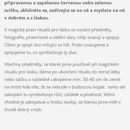
připravenou a zapálenou červenou nebo zelenou
svíčku, zklidněte se, zadívejte se na ně a myslete na ně
v dobrém a s láskou.
V magické praxi rituálů pro lásku se osobní předměty,
fotografie, písemnosti a obětní dary vždy svazují a spojují.
Cílem je spojit dva milující se lidi. Proto svazujeme a
spojujeme to, co symbolizuje ty dva.
Všechny předměty, se kteréi jsme používali při magickém
rituálu pro lásku, dáme po ukončení rituálu do černé látky
nebo sáčku a následně zakopeme min. 30-40 cm do země
na místo kde víte, že se nebude v budoucnu kopat. tento akt
zakopání tu symbolizuje růst, začátek a plodnost. Velmi
vhodné je zakopávat u hrobu osoby, se kterou jsme měli v
životě dobrý vztah.