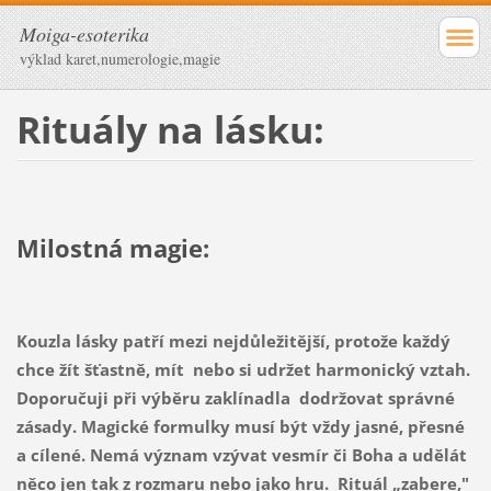
Moiga-esoterika
výklad karet,numerologie,magie
Rituály na lásku:
Milostná magie:
Kouzla lásky patří mezi nejdůležitější, protože každý
chce žít šťastně, mít nebo si udržet harmonický vztah.
Doporučuji při výběru zaklínadla dodržovat správné
zásady. Magické formulky musí být vždy jasné, přesné
a cílené. Nemá význam vzývat vesmír či Boha a udělát
něco jen tak z rozmaru nebo jako hru. Rituál „zabere,"