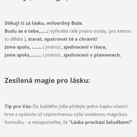
Děkuji ti za lásku, milosrdný Bože.
Budu se o tebe,......
( vyřkněte celé jméno osoby, pro kterou
to děláte )
, starat, opatrovat tě a chránit!
Jsme spolu, .........
( jméno)
, sjednoceni v lásce,
jsme spolu,.........
( jméno)
, sjednoceni v plamenech.
Zesílená magie pro lásku:
Tip pro Vás:
Do každého jídla přidejte jedno kapku vlastní
krve a vyslovte už vzpomínanou výše uvedenou magickou
formulku - a nezapomeňte, že
"Láska prochází žaludkem!"