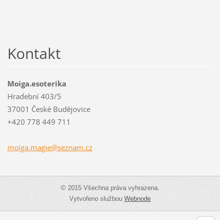
Kontakt
Moiga.esoterika
Hradební 403/5
37001 České Budějovice
+420 778 449 711
moiga.ma
gie@sezn
am.cz
© 2015 Všechna práva vyhrazena.
Vytvořeno službou
Webnode