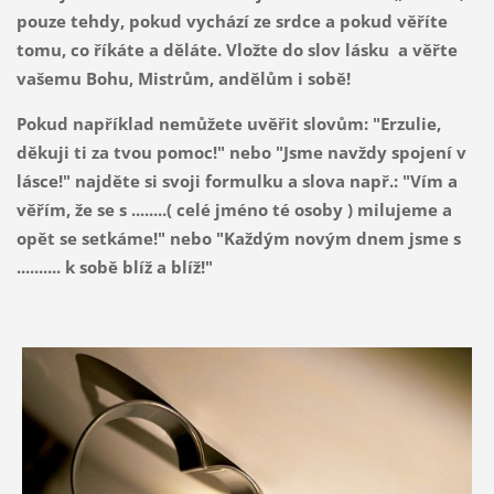
pouze tehdy, pokud vychází ze srdce a pokud věříte
tomu, co říkáte a děláte. Vložte do slov lásku a věřte
vašemu Bohu, Mistrům, andělům i sobě!
Pokud například nemůžete uvěřit slovům: "Erzulie,
děkuji ti za tvou pomoc!" nebo "Jsme navždy spojení v
lásce!" najděte si svoji formulku a slova např.: "Vím a
věřím, že se s ........( celé jméno té osoby ) milujeme a
opět se setkáme!" nebo "Každým novým dnem jsme s
.......... k sobě blíž a blíž!"